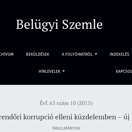
ni küzdelemben – új jogszabályi lehetőségek
Belügyi Szemle
CHÍVUM
BEKÜLDÉSEK
A FOLYÓIRATRÓL
INDEXELÉS
HÍRLEVELEK
KAPCSO
Évf. 63 szám 10 (2015)
rendőri korrupció elleni küzdelemben – új 
TANULMÁNYOK