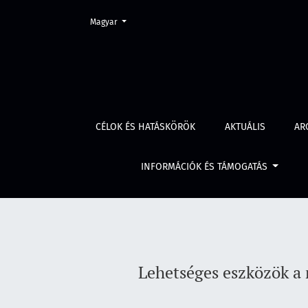
Change the language. The current language is:
Magyar
Lehetséges eszközök a rendőri korrupció elle
CÉLOK ÉS HATÁSKÖRÖK
AKTUÁLIS
AR
INFORMÁCIÓK ÉS TÁMOGATÁS
Lehetséges eszközök a 