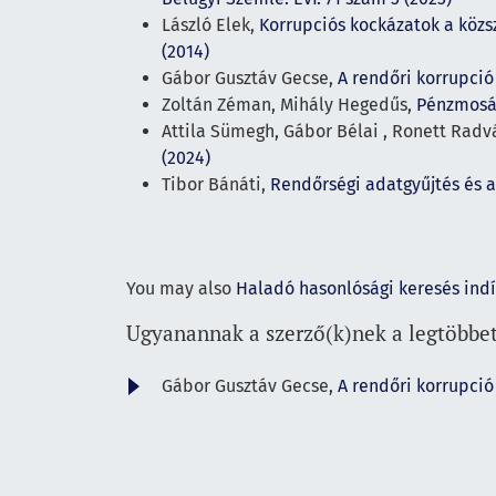
László Elek,
Korrupciós kockázatok a közsz
(2014)
Gábor Gusztáv Gecse,
A rendőri korrupci
Zoltán Zéman, Mihály Hegedűs,
Pénzmosás
Attila Sümegh, Gábor Bélai , Ronett Radv
(2024)
Tibor Bánáti,
Rendőrségi adatgyűjtés és a
You may also
Haladó hasonlósági keresés ind
Ugyanannak a szerző(k)nek a legtöbbet
Gábor Gusztáv Gecse,
A rendőri korrupci