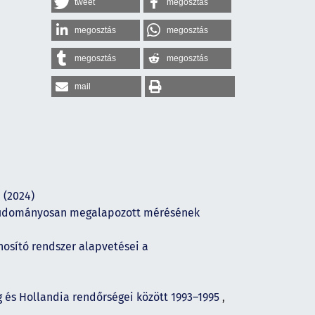
tweet
megosztás
megosztás
megosztás
megosztás
megosztás
mail
 (2024)
 tudományosan megalapozott mérésének
nosító rendszer alapvetései a
és Hollandia rendőrségei között 1993–1995
,