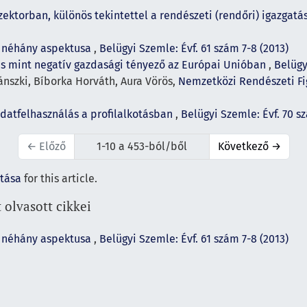
ektorban, különös tekintettel a rendészeti (rendőri) igazgatá
ó néhány aspektusa
,
Belügyi Szemle: Évf. 61 szám 7-8 (2013)
 mint negatív gazdasági tényező az Európai Unióban
,
Belügy
ánszki, Bíborka Horváth, Aura Vörös,
Nemzetközi Rendészeti Fi
datfelhasználás a profilalkotásban
,
Belügyi Szemle: Évf. 70 s
←
Előző
1-10 a 453-ból/ből
Következő
→
ítása
for this article.
 olvasott cikkei
ó néhány aspektusa
,
Belügyi Szemle: Évf. 61 szám 7-8 (2013)