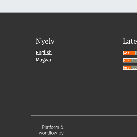
Nyelv
Late
English
Magyar