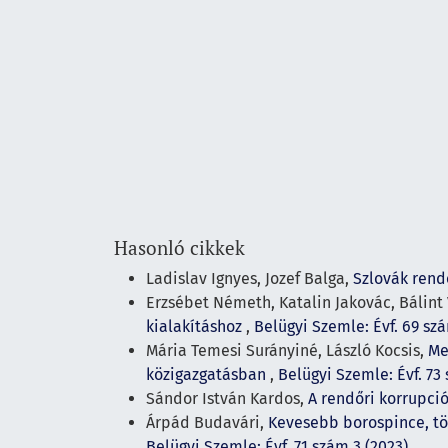
Hasonló cikkek
Ladislav Ignyes, Jozef Balga,
Szlovák rend
Erzsébet Németh, Katalin Jakovác, Bálint
kialakításhoz
,
Belügyi Szemle: Évf. 69 szá
Mária Temesi Surányiné, László Kocsis,
Me
közigazgatásban
,
Belügyi Szemle: Évf. 73
Sándor István Kardos,
A rendőri korrupció
Árpád Budavári,
Kevesebb borospince, tö
Belügyi Szemle: Évf. 71 szám 3 (2023)