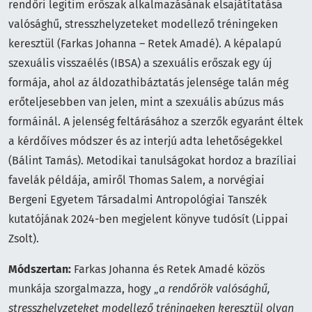
rendőri legitim erőszak alkalmazásának elsajátítatása
valósághű, stresszhelyzeteket modellező tréningeken
keresztül (Farkas Johanna – Retek Amadé). A képalapú
szexuális visszaélés (IBSA) a szexuális erőszak egy új
formája, ahol az áldozathibáztatás jelensége talán még
erőteljesebben van jelen, mint a szexuális abúzus más
formáinál. A jelenség feltárásához a szerzők egyaránt éltek
a kérdőíves módszer és az interjú adta lehetőségekkel
(Bálint Tamás). Metodikai tanulságokat hordoz a brazíliai
favelák példája, amiről Thomas Salem, a norvégiai
Bergeni Egyetem Társadalmi Antropológiai Tanszék
kutatójának 2024-ben megjelent könyve tudósít (Lippai
Zsolt).
Módszertan:
Farkas Johanna és Retek Amadé közös
munkája szorgalmazza, hogy „
a rendőrök valósághű,
stresszhelyzeteket modellező tréningeken keresztül olyan