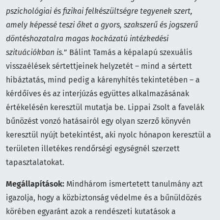
pszichológiai és fizikai felkészültségre tegyenek szert,
amely képessé teszi őket a gyors, szakszerű és jogszerű
döntéshozatalra magas kockázatú intézkedési
szituációkban is.
” Bálint Tamás a képalapú szexuális
visszaélések sértettjeinek helyzetét – mind a sértett
hibáztatás, mind pedig a kárenyhítés tekintetében – a
kérdőíves és az interjúzás együttes alkalmazásának
értékelésén keresztül mutatja be. Lippai Zsolt a favelák
bűnözést vonzó hatásairól egy olyan szerző könyvén
keresztül nyújt betekintést, aki nyolc hónapon keresztül a
területen illetékes rendőrségi egységnél szerzett
tapasztalatokat.
Megállapítások:
Mindhárom ismertetett tanulmány azt
igazolja, hogy a közbiztonság védelme és a bűnüldözés
körében egyaránt azok a rendészeti kutatások a