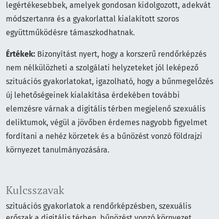
legértékesebbek, amelyek gondosan kidolgozott, adekvát
módszertanra és a gyakorlattal kialakított szoros
együttműködésre támaszkodhatnak.
Értékek:
Bizonyítást nyert, hogy a korszerű rendőrképzés
nem nélkülözheti a szolgálati helyzeteket jól leképező
szituációs gyakorlatokat, igazolható, hogy a bűnmegelőzés
új lehetőségeinek kialakítása érdekében további
elemzésre várnak a digitális térben megjelenő szexuális
deliktumok, végül a jövőben érdemes nagyobb figyelmet
fordítani a nehéz körzetek és a bűnözést vonzó földrajzi
környezet tanulmányozására.
Kulcsszavak
szituációs gyakorlatok a rendőrképzésben, szexuális
erőszak a digitális térben, bűnözést vonzó környezet