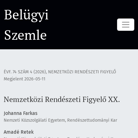
Nemzetközi Rendészeti Figyelő XX.
Belügyi
Szemle
ÉVF. 74 SZÁM 4 (2026)
,
NEMZETKÖZI RENDÉSZETI FIGYELŐ
Megjelent 2026-05-11
Nemzetközi Rendészeti Figyelő XX.
Johanna Farkas
Nemzeti Közszolgálati Egyetem, Rendészettudományi Kar
Amadé Retek