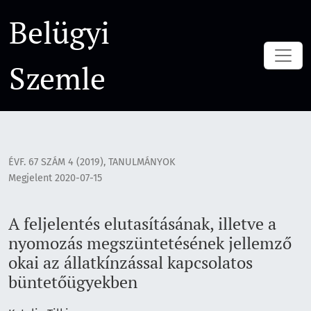
A feljelentés elutasításának, illetve a nyomozás megszünte
Belügyi
Szemle
ÉVF. 67 SZÁM 4 (2019)
,
TANULMÁNYOK
Megjelent 2020-07-15
A feljelentés elutasításának, illetve a
nyomozás megszüntetésének jellemző
okai az állatkínzással kapcsolatos
büntetőügyekben