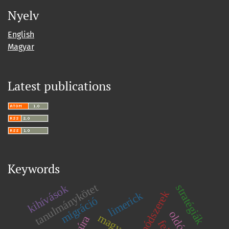
Nyelv
English
Magyar
Latest publications
Keywords
tanulmánykötet
stratégiák
kihívások
módszerek
limerick
migráció