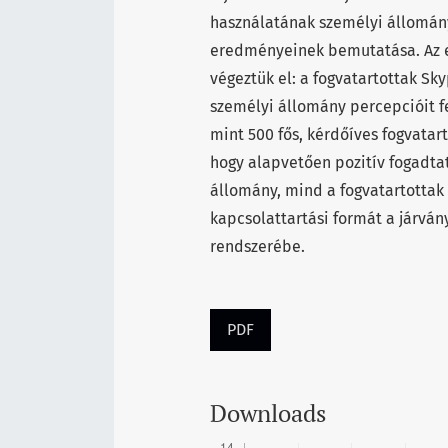
használatának személyi állományi
eredményeinek bemutatása. Az e
végeztük el: a fogvatartottak Sk
személyi állomány percepcióit 
mint 500 fős, kérdőíves fogvatar
hogy alapvetően pozitív fogadta
állomány, mind a fogvatartottak 
kapcsolattartási formát a járván
rendszerébe.
PDF
Downloads