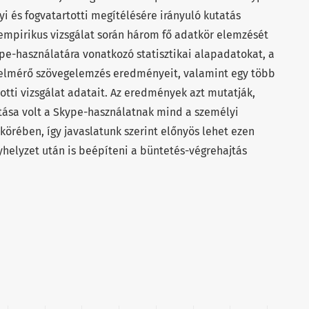
 és fogvatartotti megítélésére irányuló kutatás
mpirikus vizsgálat során három fő adatkör elemzését
ype-használatára vonatkozó statisztikai alapadatokat, a
felmérő szövegelemzés eredményeit, valamint egy több
totti vizsgálat adatait. Az eredmények azt mutatják,
tása volt a Skype-használatnak mind a személyi
körében, így javaslatunk szerint előnyös lehet ezen
yhelyzet után is beépíteni a büntetés-végrehajtás