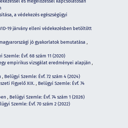
édekezéssel és megelőzéssel kapcsolatosan
m
sítása, a védekezés egészségügyi
ID-19 járvány elleni védekezésben betöltött
 magyarországi jó gyakorlatok bemutatása
,
i Szemle: Évf. 68 szám 11 (2020)
egy empirikus vizsgálat eredményei alapján
,
n
,
Belügyi Szemle: Évf. 72 szám 4 (2024)
zeti Figyelő XIX.
,
Belügyi Szemle: Évf. 74
ében
,
Belügyi Szemle: Évf. 74 szám 1 (2026)
lügyi Szemle: Évf. 70 szám 2 (2022)