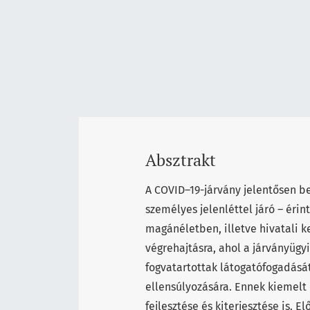
Absztrakt
A COVID–19-járvány jelentősen be
személyes jelenléttel járó – ér
magánéletben, illetve hivatali k
végrehajtásra, ahol a járványügy
fogvatartottak látogatófogadásá
ellensúlyozására. Ennek kiemelt
fejlesztése és kiterjesztése is.