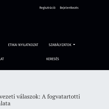
Regisztráció
Bejelentkezés
videóhívások alkalmazásának empirikus vizsgálata
ETIKAI NYILATKOZAT
SZABÁLYZATOK
LAT
KERESÉS
vezeti válaszok: A fogvatartotti
lata