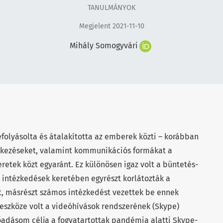
TANULMÁNYOK
Megjelent 2021-11-10
Mihály Somogyvári
folyásolta és átalakította az emberek közti – korábban
intkezéseket, valamint kommunikációs formákat a
eretek közt egyaránt. Ez különösen igaz volt a büntetés-
i intézkedések keretében egyrészt korlátozták a
t, másrészt számos intézkedést vezettek be ennek
 eszköze volt a videóhívások rendszerének (Skype)
 Előadásom célja a fogvatartottak pandémia alatti Skype-