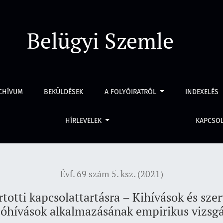
ttartásra – Kihívások és szervezeti válaszok: A fogvatartotti 
Belügyi Szemle
CHÍVUM
BEKÜLDÉSEK
A FOLYÓIRATRÓL
INDEXELÉS
HÍRLEVELEK
KAPCSO
Évf. 69 szám 5. ksz. (2021)
totti kapcsolattartásra – Kihívások és szer
eóhívások alkalmazásának empirikus vizsgá