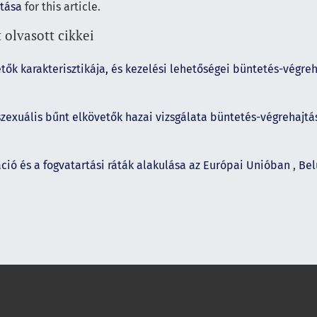
ítása
for this article.
 olvasott cikkei
tők karakterisztikája, és kezelési lehetőségei büntetés-végreh
szexuális bűnt elkövetők hazai vizsgálata büntetés-végrehajtás
ció és a fogvatartási ráták alakulása az Európai Unióban
,
Bel