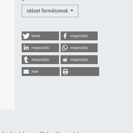
Idézet formátumok
tweet
megosztás
megosztás
megosztás
megosztás
megosztás
mail