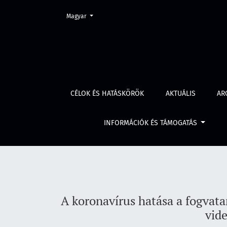
Change the language. The current language is:
Magyar
A koronavírus hatása a fogvatartotti kapcsola
CÉLOK ÉS HATÁSKÖRÖK
AKTUÁLIS
AR
INFORMÁCIÓK ÉS TÁMOGATÁS
A koronavírus hatása a fogvatar
vid