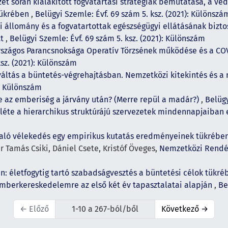
zet során kialakított fogvatartási stratégiák bemutatása, a v
 tükrében
,
Belügyi Szemle: Évf. 69 szám 5. ksz. (2021): Különszá
i állomány és a fogvatartottak egészségügyi ellátásának bizto
tt
,
Belügyi Szemle: Évf. 69 szám 5. ksz. (2021): Különszám
rszágos Parancsnoksága Operatív Törzsének működése és a COV
ksz. (2021): Különszám
ltás a büntetés-végrehajtásban. Nemzetközi kitekintés és a
): Különszám
 az emberiség a járvány után? (Merre repül a madár?)
,
Belügy
éte a hierarchikus struktúrájú szervezetek mindennapjaiban 
való vélekedés egy empirikus kutatás eredményeinek tükrébe
r Tamás Csiki, Dániel Csete, Kristóf Öveges,
Nemzetközi Rendés
n: életfogytig tartó szabadságvesztés a büntetési célok tükr
emberkereskedelemre az első két év tapasztalatai alapján
,
Be
←
Előző
1-10 a 267-ból/ből
Következő
→