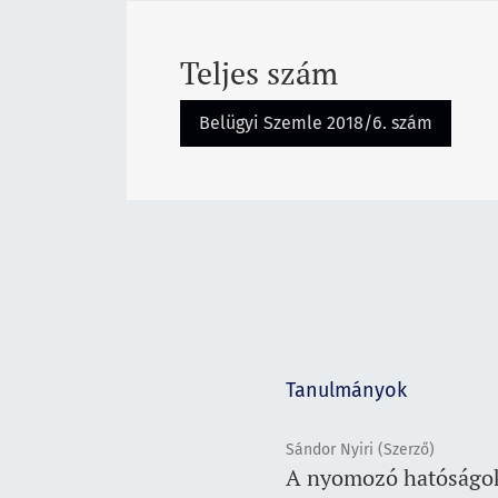
Teljes szám
Belügyi Szemle 2018/6. szám
Tanulmányok
Sándor Nyiri (Szerző)
A nyomozó hatóságok 