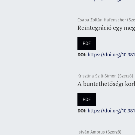
Csaba Zoltán Hafenscher (Sze
Reintegráció egy me
PDF
DOI:
https://doi.org/10.38
Krisztina Szili-Simon (Szerző)
A büntethetőségi kor
PDF
DOI:
https://doi.org/10.38
István Ambrus (Szerző)