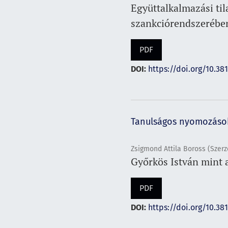
Együttalkalmazási til
szankciórendszerébe
PDF
DOI:
https://doi.org/10.38
Tanulságos nyomozáso
Zsigmond Attila Boross (Szerz
Győrkös István mint 
PDF
DOI:
https://doi.org/10.38