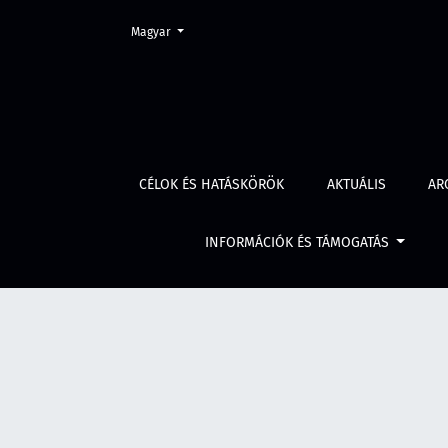
Change the language. The current language is:
Magyar
Évf. 66 szám 6 (2018)
CÉLOK ÉS HATÁSKÖRÖK
AKTUÁLIS
AR
INFORMÁCIÓK ÉS TÁMOGATÁS