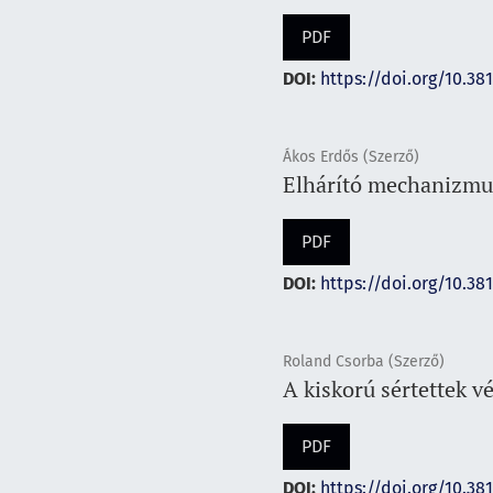
PDF
DOI:
https://doi.org/10.38
Ákos Erdős (Szerző)
Elhárító mechanizmu
PDF
DOI:
https://doi.org/10.38
Roland Csorba (Szerző)
A kiskorú sértettek 
PDF
DOI:
https://doi.org/10.38