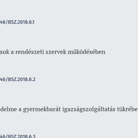
146/BSZ.2018.6.1
sok a rendészeti szervek működésében
146/BSZ.2018.6.2
védelme a gyermekbarát igazságszolgáltatás tükréb
146/BSZ.2018.6.3