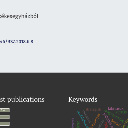
székesegyházból
146/BSZ.2018.6.8
st publications
Keywords
kihívások
stratégiák
magyarország
migráció
profilalkotás
kutatás
oldószeres
politikai rendőrség
li
betörő