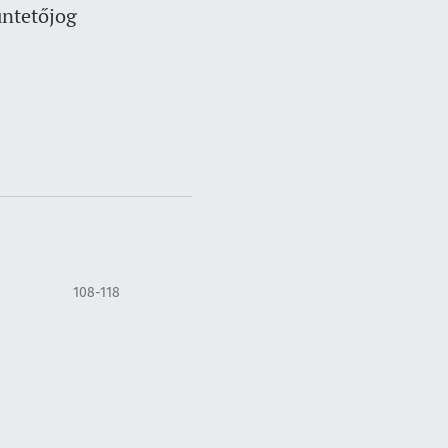
üntetőjog
108-118