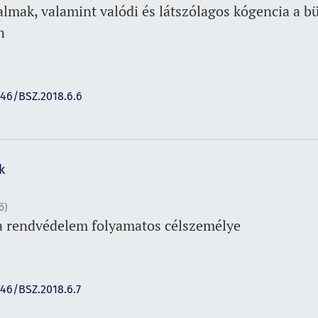
almak, valamint valódi és látszólagos kógencia a b
n
146/BSZ.2018.6.6
k
ő)
a rendvédelem folyamatos célszemélye
146/BSZ.2018.6.7