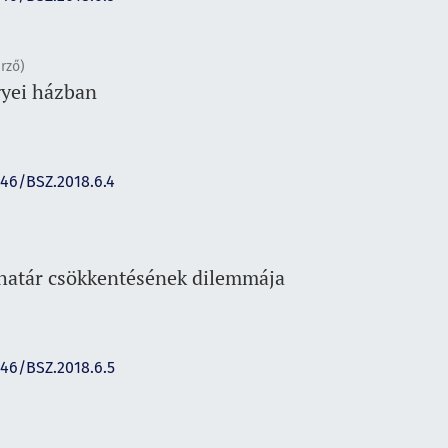
rző)
gyei házban
146/BSZ.2018.6.4
határ csökkentésének dilemmája
146/BSZ.2018.6.5