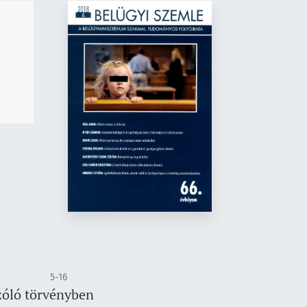
5-16
zóló törvényben