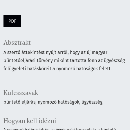
PDF
Absztrakt
A szerző áttekintést nyújt arról, hogy az új magyar
büntetőeljárási törvény miként tartotta fenn az ügyészség
felügyeleti hatásköreit a nyomozó hatóságok felett.
Kulcsszavak
büntető eljárás
nyomozó hatóságok
ügyészség
Hogyan kell idézni
A nyomozó hatóságok és az ügyészség kapcsolata a büntető