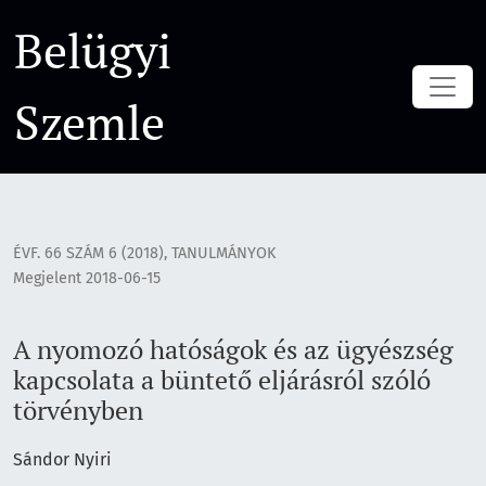
A nyomozó hatóságok és az ügyészség kapcsolata a büntető e
Belügyi
Szemle
ÉVF. 66 SZÁM 6 (2018)
,
TANULMÁNYOK
Megjelent 2018-06-15
A nyomozó hatóságok és az ügyészség
kapcsolata a büntető eljárásról szóló
törvényben
Sándor Nyiri