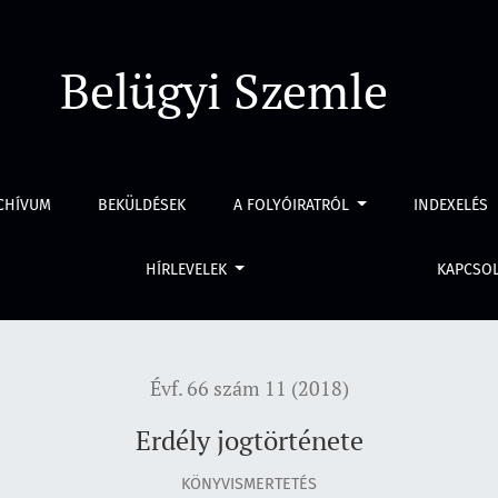
Belügyi Szemle
CHÍVUM
BEKÜLDÉSEK
A FOLYÓIRATRÓL
INDEXELÉS
HÍRLEVELEK
KAPCSO
Évf. 66 szám 11 (2018)
Erdély jogtörténete
KÖNYVISMERTETÉS