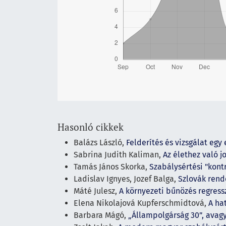
Hasonló cikkek
Balázs László,
Felderítés és vizsgálat eg
Sabrina Judith Kaliman,
Az élethez való j
Tamás János Skorka,
Szabálysértési "kont
Ladislav Ignyes, Jozef Balga,
Szlovák rend
Máté Julesz,
A környezeti bűnözés regress
Elena Nikolajová Kupferschmidtová,
A ha
Barbara Mágó,
„Állampolgárság 30”, avag