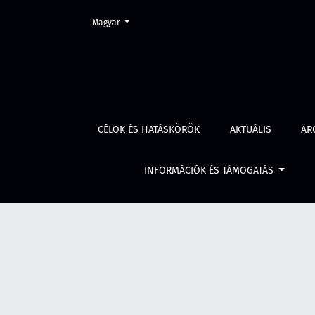
Change the language. The current language is:
Magyar
Erdély jogtörténete
CÉLOK ÉS HATÁSKÖRÖK
AKTUÁLIS
AR
INFORMÁCIÓK ÉS TÁMOGATÁS