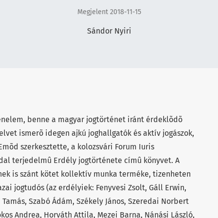
Megjelent 2018-11-15
Sándor Nyiri
ténelem, benne a magyar jogtörténet iránt érdeklõdõ
vet ismerõ idegen ajkú joghallgatók és aktív jogászok,
mõd szerkesztette, a kolozsvári Forum Iuris
al terjedelmû Erdély jogtörténete címû könyvet. A
k is szánt kötet kollektív munka terméke, tizenheten
azai jogtudós (az erdélyiek: Fenyvesi Zsolt, Gáll Erwin,
ri Tamás, Szabó Ádám, Székely János, Szeredai Norbert
os Andrea, Horváth Attila, Mezei Barna, Nánási László,