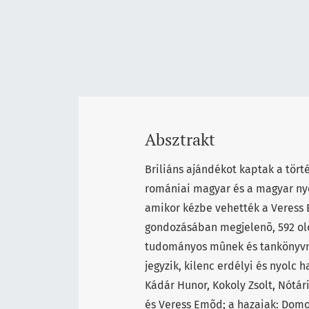
Absztrakt
Briliáns ajándékot kaptak a tör
romániai magyar és a magyar nyel
amikor kézbe vehették a Veress E
gondozásában megjelenõ, 592 old
tudományos mûnek és tankönyvne
jegyzik, kilenc erdélyi és nyolc h
Kádár Hunor, Kokoly Zsolt, Nótá
és Veress Emõd; a hazaiak: Domok