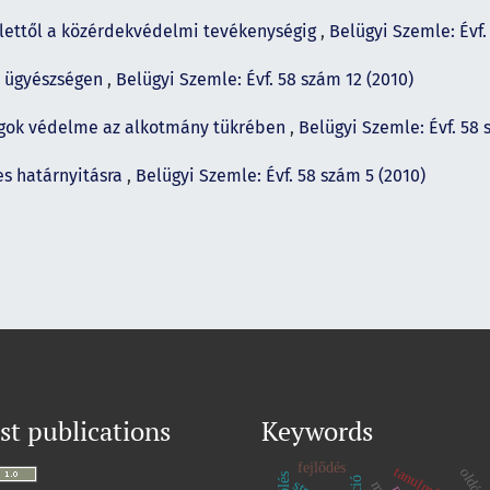
elettől a közérdekvédelmi tevékenységig
,
Belügyi Szemle: Évf.
z ügyészségen
,
Belügyi Szemle: Évf. 58 szám 12 (2010)
ogok védelme az alkotmány tükrében
,
Belügyi Szemle: Évf. 58 
es határnyitásra
,
Belügyi Szemle: Évf. 58 szám 5 (2010)
st publications
Keywords
fejlődés