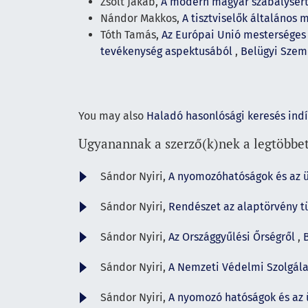
Zsolt Jakab,
A modern magyar szabálysérté
Nándor Makkos,
A tisztviselők általános
Tóth Tamás,
Az Európai Unió mesterséges
tevékenység aspektusából
,
Belügyi Szeml
You may also
Haladó hasonlósági keresés ind
Ugyanannak a szerző(k)nek a legtöbbet
Sándor Nyiri,
A nyomozóhatóságok és az ü
Sándor Nyiri,
Rendészet az alaptörvény 
Sándor Nyiri,
Az Országgyűlési Őrségről
,
Sándor Nyiri,
A Nemzeti Védelmi Szolgála
Sándor Nyiri,
A nyomozó hatóságok és az 