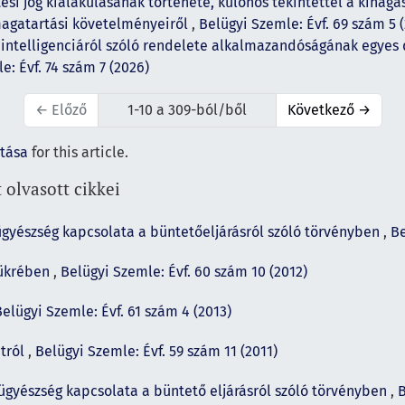
si jog kialakulásának története, különös tekintettel a kihág
 magatartási követelményeiről
,
Belügyi Szemle: Évf. 69 szám 5 
 intelligenciáról szóló rendelete alkalmazandóságának egyes
e: Évf. 74 szám 7 (2026)
←
Előző
1-10 a 309-ból/ből
Következő
→
ítása
for this article.
 olvasott cikkei
gyészség kapcsolata a büntetőeljárásról szóló törvényben
,
Be
tükrében
,
Belügyi Szemle: Évf. 60 szám 10 (2012)
Belügyi Szemle: Évf. 61 szám 4 (2013)
tról
,
Belügyi Szemle: Évf. 59 szám 11 (2011)
ügyészség kapcsolata a büntető eljárásról szóló törvényben
,
B