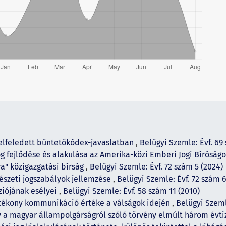
y elfeledett büntetőkódex-javaslatban
,
Belügyi Szemle: Évf. 69 
og fejlődése és alakulása az Amerika-közi Emberi Jogi Bíróság
ra" közigazgatási bírság
,
Belügyi Szemle: Évf. 72 szám 5 (2024)
észeti jogszabályok jellemzése
,
Belügyi Szemle: Évf. 72 szám 6
ziójának esélyei
,
Belügyi Szemle: Évf. 58 szám 11 (2010)
tékony kommunikáció értéke a válságok idején
,
Belügyi Szeml
y a magyar állampolgárságról szóló törvény elmúlt három évt