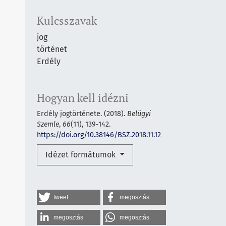
Kulcsszavak
jog
történet
Erdély
Hogyan kell idézni
Erdély jogtörténete. (2018).
Belügyi
Szemle
,
66
(11), 139-142.
https://doi.org/10.38146/BSZ.2018.11.12
Idézet formátumok
tweet
megosztás
megosztás
megosztás