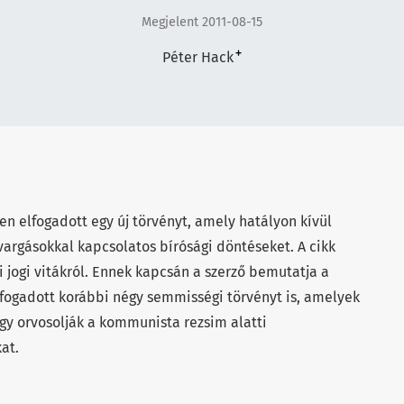
Megjelent 2011-08-15
+
Péter Hack
n elfogadott egy új törvényt, amely hatályon kívül
vargásokkal kapcsolatos bírósági döntéseket. A cikk
i jogi vitákról. Ennek kapcsán a szerző bemutatja a
fogadott korábbi négy semmisségi törvényt is, amelyek
gy orvosolják a kommunista rezsim alatti
at.