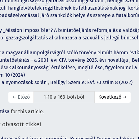
 átmeneti igazságszolgáltatás összefüggésében
,
Belügyi Szemle
üli hangfelvételek rögzítésének és felhasználásának jogi korl
badságelvonással járó szankciók helye és szerepe a fiatalkor
y „Mission Impossible”? A büntetőeljárás reformja és a valósá
tó igazságszolgáltatás alkalmazása a szexuális jellegű bűnc
y a magyar állampolgárságról szóló törvény elmúlt három évt
ntetőeljárás – a 2001. évi CIV. törvény 2025. évi novellája
,
Bel
tések alkotmányossági értékelése, megítélése, figyelemmel a 
ám 10 (2024)
a a nyomozások során
,
Belügyi Szemle: Évf. 70 szám 8 (2022)
←
Előző
1-10 a 163-ból/ből
Következő
→
ítása
for this article.
 olvasott cikkei
ybírósági határozat apropóján. Kratochwill Ferenc emlékére
,