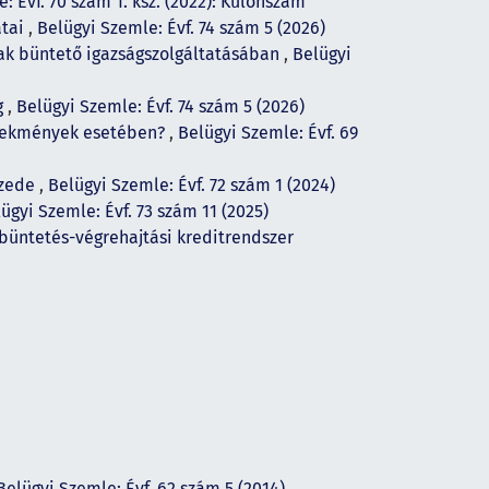
: Évf. 70 szám 1. ksz. (2022): Különszám
átai
,
Belügyi Szemle: Évf. 74 szám 5 (2026)
úak büntető igazságszolgáltatásában
,
Belügyi
g
,
Belügyi Szemle: Évf. 74 szám 5 (2026)
selekmények esetében?
,
Belügyi Szemle: Évf. 69
izede
,
Belügyi Szemle: Évf. 72 szám 1 (2024)
ügyi Szemle: Évf. 73 szám 11 (2025)
büntetés-végrehajtási kreditrendszer
Belügyi Szemle: Évf. 62 szám 5 (2014)