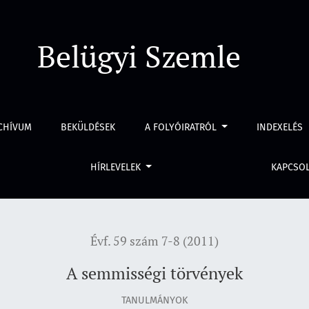
Belügyi Szemle
CHÍVUM
BEKÜLDÉSEK
A FOLYÓIRATRÓL
INDEXELÉS
HÍRLEVELEK
KAPCSO
Évf. 59 szám 7-8 (2011)
A semmisségi törvények
TANULMÁNYOK