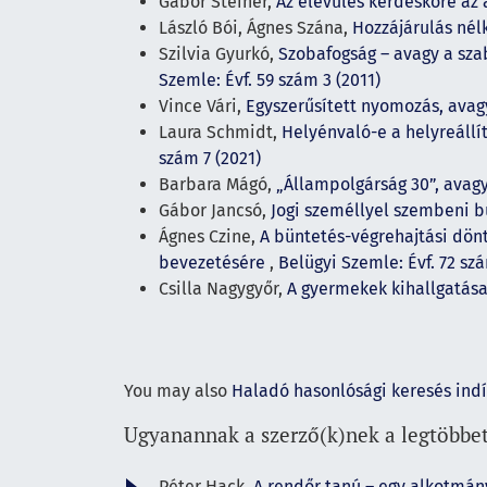
Gábor Steiner,
Az elévülés kérdésköre az
László Bói, Ágnes Szána,
Hozzájárulás nélk
Szilvia Gyurkó,
Szobafogság – avagy a sza
Szemle: Évf. 59 szám 3 (2011)
Vince Vári,
Egyszerűsített nyomozás, avag
Laura Schmidt,
Helyénvaló-e a helyreállí
szám 7 (2021)
Barbara Mágó,
„Állampolgárság 30”, avag
Gábor Jancsó,
Jogi személlyel szembeni bü
Ágnes Czine,
A büntetés-végrehajtási dön
bevezetésére
,
Belügyi Szemle: Évf. 72 sz
Csilla Nagygyőr,
A gyermekek kihallgatás
You may also
Haladó hasonlósági keresés ind
Ugyanannak a szerző(k)nek a legtöbbet
Péter Hack,
A rendőr tanú – egy alkotmán