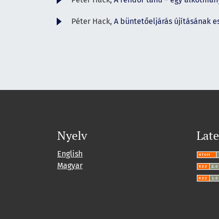
Péter Hack,
A büntetőeljárás újításának e
Nyelv
Late
English
Magyar