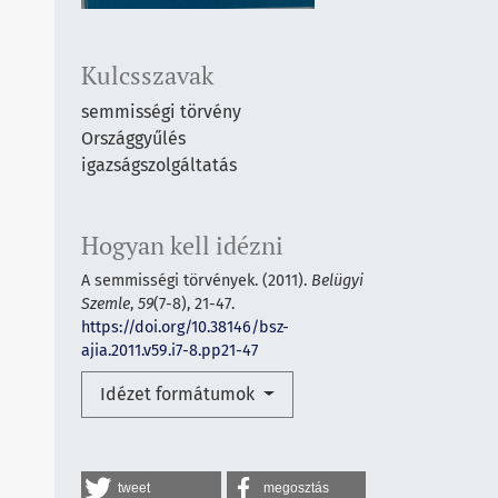
Kulcsszavak
semmisségi törvény
Országgyűlés
igazságszolgáltatás
Hogyan kell idézni
A semmisségi törvények. (2011).
Belügyi
Szemle
,
59
(7-8), 21-47.
https://doi.org/10.38146/bsz-
ajia.2011.v59.i7-8.pp21-47
Idézet formátumok
tweet
megosztás