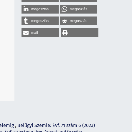
megosztás
megosztás
megosztás
megosztás
mail
delemig
,
Belügyi Szemle: Évf. 71 szám 6 (2023)