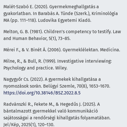
Malét-Szabó E. (2020). Gyermekmeghallgatás a
gyakorlatban. In Barabás A. Tünde (Szerk.), Kriminológia
MA (pp. 111–118). Ludovika Egyetemi Kiadó.
Melton, G. B. (1981). Children’s competency to testify. Law
and Human Behavior, 5(1), 73–85.
Mérei F., & V. Binét Á. (2006). Gyermeklélektan. Medicina.
Milne, R., & Bull, R. (1999). Investigative interviewing:
Psychology and practice. Wiley.
Nagygyőr Cs. (2022). A gyermekek kihallgatása a
nyomozások során. Belügyi Szemle, 70(8), 1653–1670.
https://doi.org/10.38146/BSZ.2022.8.5
Radvánszki R., Fekete M., & Hegedűs J. (2025). A
bántalmazott gyermekkel való kommunikáció
sajátosságai a rendőrségi kihallgatás folyamatában.
Jel/Kép, 2025(1), 120–130.