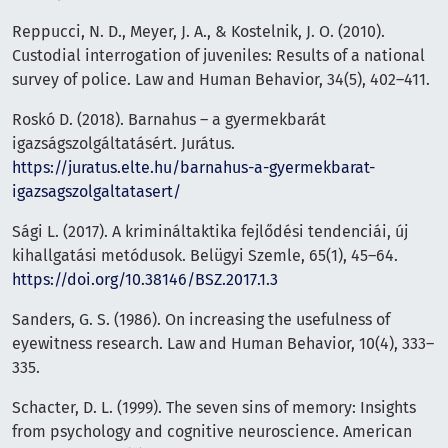
Reppucci, N. D., Meyer, J. A., & Kostelnik, J. O. (2010).
Custodial interrogation of juveniles: Results of a national
survey of police. Law and Human Behavior, 34(5), 402–411.
Roskó D. (2018). Barnahus – a gyermekbarát
igazságszolgáltatásért. Jurátus.
https://juratus.elte.hu/barnahus-a-gyermekbarat-
igazsagszolgaltatasert/
Sági L. (2017). A krimináltaktika fejlődési tendenciái, új
kihallgatási metódusok. Belügyi Szemle, 65(1), 45–64.
https://doi.org/10.38146/BSZ.2017.1.3
Sanders, G. S. (1986). On increasing the usefulness of
eyewitness research. Law and Human Behavior, 10(4), 333–
335.
Schacter, D. L. (1999). The seven sins of memory: Insights
from psychology and cognitive neuroscience. American