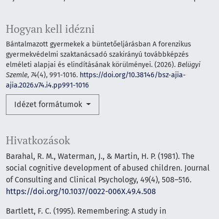
Hogyan kell idézni
Bántalmazott gyermekek a büntetőeljárásban A forenzikus
gyermekvédelmi szaktanácsadó szakirányú továbbképzés
elméleti alapjai és elindításának körülményei. (2026).
Belügyi
Szemle
,
74
(4), 991-1016.
https://doi.org/10.38146/bsz-ajia-
ajia.2026.v74.i4.pp991-1016
Idézet formátumok
Hivatkozások
Barahal, R. M., Waterman, J., & Martin, H. P. (1981). The
social cognitive development of abused children. Journal
of Consulting and Clinical Psychology, 49(4), 508–516.
https://doi.org/10.1037/0022-006X.49.4.508
Bartlett, F. C. (1995). Remembering: A study in