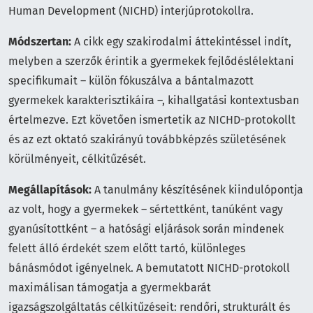
Human Development (NICHD) interjúprotokollra.
Módszertan:
A cikk egy szakirodalmi áttekintéssel indít,
melyben a szerzők érintik a gyermekek fejlődéslélektani
specifikumait – külön fókuszálva a bántalmazott
gyermekek karakterisztikáira –, kihallgatási kontextusban
értelmezve. Ezt követően ismertetik az NICHD-protokollt
és az ezt oktató szakirányú továbbképzés születésének
körülményeit, célkitűzését.
Megállapítások:
A tanulmány készítésének kiindulópontja
az volt, hogy a gyermekek – sértettként, tanúként vagy
gyanúsítottként – a hatósági eljárások során mindenek
felett álló érdekét szem előtt tartó, különleges
bánásmódot igényelnek. A bemutatott NICHD-protokoll
maximálisan támogatja a gyermekbarát
igazságszolgáltatás célkitűzéseit: rendőri, strukturált és