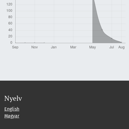
Nyelv
English
Magyar