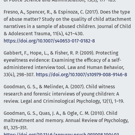
Fresno, A., Spencer, R., & Espinoza, C. (2017). Does the type
of abuse matter? Study on the quality of child attachment
narratives in a sample of abused children. Journal of Child
& Adolescent Trauma, 11(4), 421–430.
https://doi.org/10.1007/s40653-017-0182-8
Gabbert, F., Hope, L., & Fisher, R. P. (2009). Protecting
eyewitness evidence: Examining the efficacy of a self-
administered interview tool. Law and Human Behavior,
33(4), 298–307.
https://doi.org/10.1007/s10979-008-9146-8
Goodman, G. S., & Melinder, A. (2007). Child witness
research and forensic interviews of young children: A
review. Legal and Criminological Psychology, 12(1), 1–19.
Goodman, G. S., Quas, J. A., & Ogle, C. M. (2010). Child
maltreatment and memory. Annual Review of Psychology,
61, 325–351.
https://doi.org/10.1146/annurev.psych.093008.100403