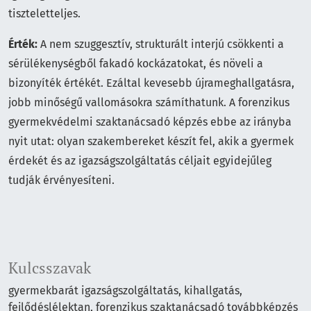
tiszteletteljes.
Érték:
A nem szuggesztív, strukturált interjú csökkenti a
sérülékenységből fakadó kockázatokat, és növeli a
bizonyíték értékét. Ezáltal kevesebb újrameghallgatásra,
jobb minőségű vallomásokra számíthatunk. A forenzikus
gyermekvédelmi szaktanácsadó képzés ebbe az irányba
nyit utat: olyan szakembereket készít fel, akik a gyermek
érdekét és az igazságszolgáltatás céljait egyidejűleg
tudják érvényesíteni.
Kulcsszavak
gyermekbarát igazságszolgáltatás, kihallgatás,
fejlődéslélektan, forenzikus szaktanácsadó továbbképzés