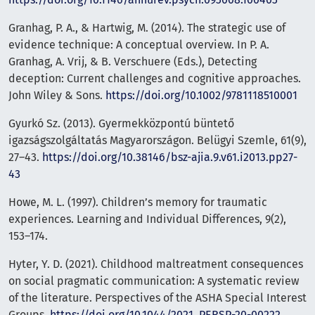
Granhag, P. A., & Hartwig, M. (2014). The strategic use of
evidence technique: A conceptual overview. In P. A.
Granhag, A. Vrij, & B. Verschuere (Eds.), Detecting
deception: Current challenges and cognitive approaches.
John Wiley & Sons.
https://doi.org/10.1002/9781118510001
Gyurkó Sz. (2013). Gyermekközpontú büntető
igazságszolgáltatás Magyarországon. Belügyi Szemle, 61(9),
27–43.
https://doi.org/10.38146/bsz-ajia.9.v61.i2013.pp27-
43
Howe, M. L. (1997). Children’s memory for traumatic
experiences. Learning and Individual Differences, 9(2),
153–174.
Hyter, Y. D. (2021). Childhood maltreatment consequences
on social pragmatic communication: A systematic review
of the literature. Perspectives of the ASHA Special Interest
Groups.
https://doi.org/10.1044/2021_PERSP-20-00222