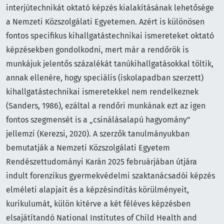
interjútechnikát oktató képzés kialakításának lehetősége
a Nemzeti Közszolgálati Egyetemen. Azért is különösen
fontos specifikus kihallgatástechnikai ismereteket oktató
képzésekben gondolkodni, mert már a rendőrök is
munkájuk jelentős százalékát tanúkihallgatásokkal töltik,
annak ellenére, hogy speciális (iskolapadban szerzett)
kihallgatástechnikai ismeretekkel nem rendelkeznek
(Sanders, 1986), ezáltal a rendőri munkának ezt az igen
fontos szegmensét is a „csinálásalapú hagyomány”
jellemzi (Kerezsi, 2020). A szerzők tanulmányukban
bemutatják a Nemzeti Közszolgálati Egyetem
Rendészettudományi Karán 2025 februárjában útjára
indult forenzikus gyermekvédelmi szaktanácsadói képzés
elméleti alapjait és a képzésindítás körülményeit,
kurikulumát, külön kitérve a két féléves képzésben
elsajátítandó National Institutes of Child Health and