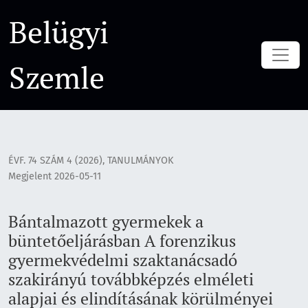
Bántalmazott gyermekek a büntetőeljárásban A forenzikus 
Belügyi
Szemle
ÉVF. 74 SZÁM 4 (2026)
,
TANULMÁNYOK
Megjelent 2026-05-11
Bántalmazott gyermekek a
büntetőeljárásban A forenzikus
gyermekvédelmi szaktanácsadó
szakirányú továbbképzés elméleti
alapjai és elindításának körülményei