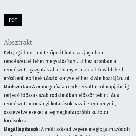
PDF
Absztrakt
Cél:
Jogállami büntetőpolitikát csak jogállami
rendészettel lehet megvalósítani. Ehhez azonban a
rendészeti igazgatás alkotmányos alapjait tovább kell
erősíteni. Korinek László könyve ehhez kíván hozzájárulni.
Módszertan:
A monográfia a rendszerváltástól napjainkig
terjedő időszak szakirodalmában először tekinti át a
rendészettudományi kutatások hazai eredményeit,
összevetve ezeket a legmeghatározóbb külföldi
forrásokkal.
Megállapítások:
A múlt század végére megfogalmazódott