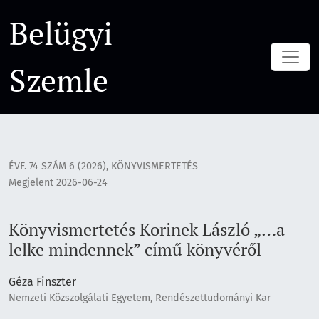
Könyvismertetés Korinek László „…a lelke mindennek” című
Belügyi
Szemle
ÉVF. 74 SZÁM 6 (2026)
,
KÖNYVISMERTETÉS
Megjelent 2026-06-24
Könyvismertetés Korinek László „…a
lelke mindennek” című könyvéről
Géza Finszter
Nemzeti Közszolgálati Egyetem, Rendészettudományi Kar