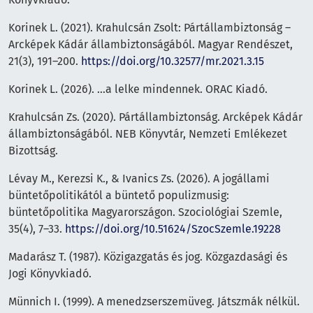
Korinek L. (2021). Krahulcsán Zsolt: Pártállambiztonság –
Arcképek Kádár állambiztonságából. Magyar Rendészet,
21(3), 191–200.
https://doi.org/10.32577/mr.2021.3.15
Korinek L. (2026). …a lelke mindennek. ORAC Kiadó.
Krahulcsán Zs. (2020). Pártállambiztonság. Arcképek Kádár
állambiztonságából. NEB Könyvtár, Nemzeti Emlékezet
Bizottság.
Lévay M., Kerezsi K., & Ivanics Zs. (2026). A jogállami
büntetőpolitikától a büntető populizmusig:
büntetőpolitika Magyarországon. Szociológiai Szemle,
35(4), 7–33.
https://doi.org/10.51624/SzocSzemle.19228
Madarász T. (1987). Közigazgatás és jog. Közgazdasági és
Jogi Könyvkiadó.
Münnich I. (1999). A menedzserszemüveg. Játszmák nélkül.