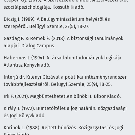
szociálpszichológiája. Kossuth Kiadó.
Diczig I. (1989). A Belügyminisztérium helyéről és
szerepéről. Belügyi Szemle, 27(5), 18-27.
Gazdag F. & Remek É. (2018). A biztonsági tanulmányok
alapjai. Dialóg Campus.
Habermas J. (1994). A társadalomtudományok logikája.
Atlantisz Könyvkiadó.
Interjú dr. Kilényi Gézával a politikai intézményrendszer
továbbfejlesztéséről. Belügyi Szemle, 25(9), 18-25.
Irk F. (2021). Megbüntethetetlen bűnök II. Bíbor Kiadó.
Király T. (1972). Büntetőítélet a jog határán. Közgazdasági
és Jogi Könyvkiadó.
Korinek L. (1988). Rejtett bűnözés. Közigazgatási és Jogi
Könyvkiadó.