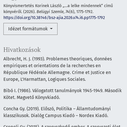
Könyvismertetés Korinek László „…a lelke mindennek” című
könyvéről. (2026).
Belügyi Szemle
,
74
(6), 1775-1792.
https://doi.org/10.38146/bsz-ajia.2026.v74.i6.pp1775-1792
Idézet formátumok
Hivatkozások
Albrecht, H. J. (1993). Problemes theoriques, données
empiriques et orientations de la recherches en
République Fédérale Allemagne. Crime et Justice en
Europe, L’Harmattan, Logiques Sociales.
Bibó I. (1986). Válogatott tanulmányok 1945-1949. Második
Kötet. Magvető Könyvkiadó.
Concha Gy. (2019). Előszó, Politika – Államtudományi
klasszikusok. Dialóg Campus Kiadó – Nordex Kiadó.
Csepeli Gy. (2015). A szervezkedő ember. A szervezeti élet