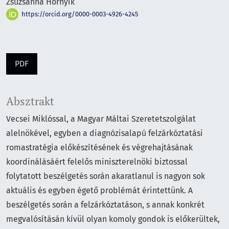
Zsuzsanna Hornyik
https://orcid.org/0000-0003-4926-4245
PDF
Absztrakt
Vecsei Miklóssal, a Magyar Máltai Szeretetszolgálat
alelnökével, egyben a diagnózisalapú felzárkóztatási
romastratégia előkészítésének és végrehajtásának
koordinálásáért felelős miniszterelnöki biztossal
folytatott beszélgetés során akaratlanul is nagyon sok
aktuális és egyben égető problémát érintettünk. A
beszélgetés során a felzárkóztatáson, s annak konkrét
megvalósításán kívül olyan komoly gondok is előkerültek,