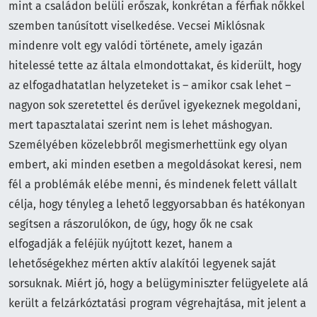
mint a családon belüli erőszak, konkrétan a férfiak nőkkel
szemben tanúsított viselkedése. Vecsei Miklósnak
mindenre volt egy valódi története, amely igazán
hitelessé tette az általa elmondottakat, és kiderült, hogy
az elfogadhatatlan helyzeteket is – amikor csak lehet –
nagyon sok szeretettel és derűvel igyekeznek megoldani,
mert tapasztalatai szerint nem is lehet máshogyan.
Személyében közelebbről megismerhettünk egy olyan
embert, aki minden esetben a megoldásokat keresi, nem
fél a problémák elébe menni, és mindenek felett vállalt
célja, hogy tényleg a lehető leggyorsabban és hatékonyan
segítsen a rászorulókon, de úgy, hogy ők ne csak
elfogadják a feléjük nyújtott kezet, hanem a
lehetőségekhez mérten aktív alakítói legyenek saját
sorsuknak. Miért jó, hogy a belügyminiszter felügyelete alá
került a felzárkóztatási program végrehajtása, mit jelent a