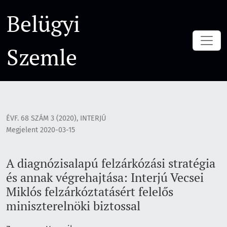
A diagnózisalapú felzárkózási stratégia és annak végrehajtása
Belügyi
Szemle
ÉVF. 68 SZÁM 3 (2020)
,
INTERJÚ
Megjelent 2020-03-15
A diagnózisalapú felzárkózási stratégia
és annak végrehajtása: Interjú Vecsei
Miklós felzárkóztatásért felelős
miniszterelnöki biztossal