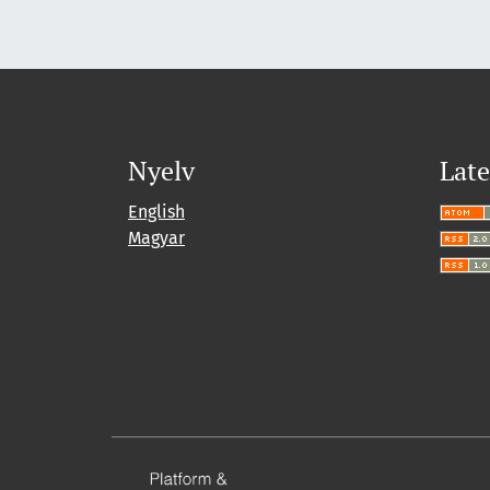
Nyelv
Late
English
Magyar