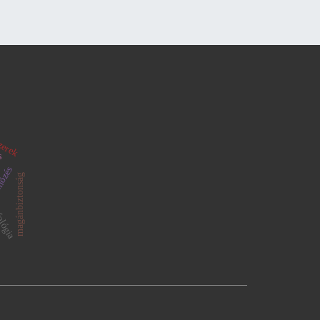
zerek
s
özés
magánbiztonság
ológia