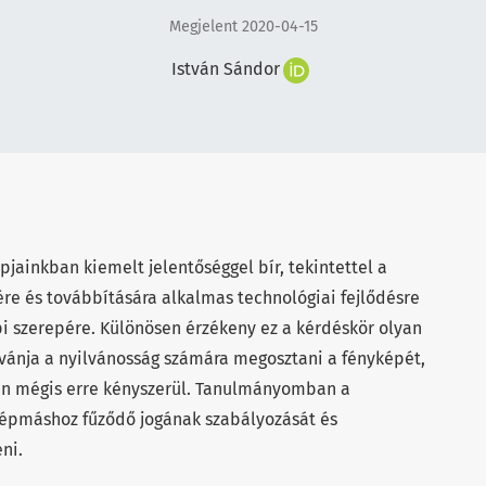
Megjelent 2020-04-15
István Sándor
jainkban kiemelt jelentőséggel bír, tekintettel a
ére és továbbítására alkalmas technológiai fejlődésre
 szerepére. Különösen érzékeny ez a kérdéskör olyan
vánja a nyilvánosság számára megosztani a fényképét,
tán mégis erre kényszerül. Tanulmányomban a
 képmáshoz fűződő jogának szabályozását és
ni.