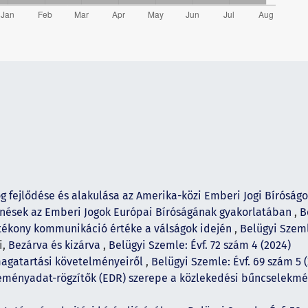
og fejlődése és alakulása az Amerika-közi Emberi Jogi Bíróság
űnések az Emberi Jogok Európai Bíróságának gyakorlatában
,
B
tékony kommunikáció értéke a válságok idején
,
Belügyi Szeml
i,
Bezárva és kizárva
,
Belügyi Szemle: Évf. 72 szám 4 (2024)
 magatartási követelményeiről
,
Belügyi Szemle: Évf. 69 szám 5 
eményadat-rögzítők (EDR) szerepe a közlekedési bűncselekmé