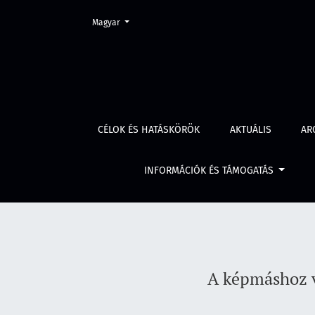
Change the language. The current language is:
Magyar
A képmáshoz való jog és a sérelemdíj bíróság
CÉLOK ÉS HATÁSKÖRÖK
AKTUÁLIS
AR
INFORMÁCIÓK ÉS TÁMOGATÁS
A képmáshoz va