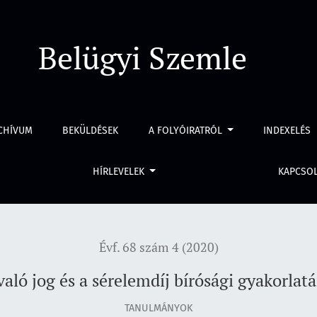
i gyakorlatának tendenciái
Belügyi Szemle
CHÍVUM
BEKÜLDÉSEK
A FOLYÓIRATRÓL
INDEXELÉS
HÍRLEVELEK
KAPCSO
Évf. 68 szám 4 (2020)
ló jog és a sérelemdíj bírósági gyakorlat
TANULMÁNYOK