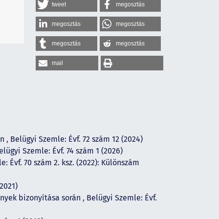
tweet
megosztás
megosztás
megosztás
megosztás
megosztás
mail
on
,
Belügyi Szemle: Évf. 72 szám 12 (2024)
elügyi Szemle: Évf. 74 szám 1 (2026)
e: Évf. 70 szám 2. ksz. (2022): Különszám
(2021)
nyek bizonyítása során
,
Belügyi Szemle: Évf.