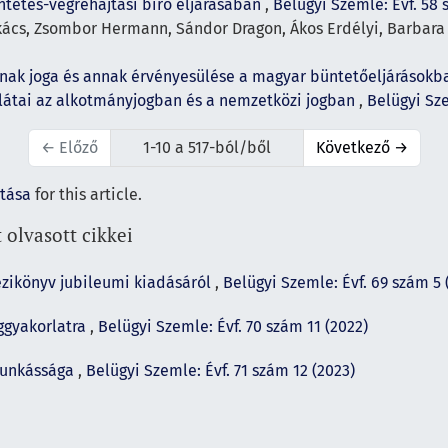
ntetés-végrehajtási bíró eljárásában
,
Belügyi Szemle: Évf. 58 
kács, Zsombor Hermann, Sándor Dragon, Ákos Erdélyi, Barbar
ának joga és annak érvényesülése a magyar büntetőeljárások
rlátai az alkotmányjogban és a nemzetközi jogban
,
Belügyi Sze
←
Előző
1-10 a 517-ból/ből
Következő
→
ítása
for this article.
 olvasott cikkei
ézikönyv jubileumi kiadásáról
,
Belügyi Szemle: Évf. 69 szám 5 
ggyakorlatra
,
Belügyi Szemle: Évf. 70 szám 11 (2022)
munkássága
,
Belügyi Szemle: Évf. 71 szám 12 (2023)