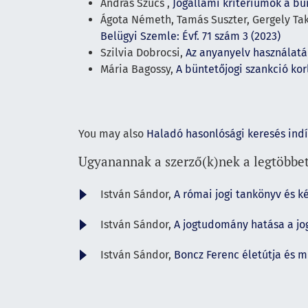
András Szűcs ,
Jogállami kritériumok a bü
Ágota Németh, Tamás Suszter, Gergely Ta
Belügyi Szemle: Évf. 71 szám 3 (2023)
Szilvia Dobrocsi,
Az anyanyelv használat
Mária Bagossy,
A büntetőjogi szankció ko
You may also
Haladó hasonlósági keresés ind
Ugyanannak a szerző(k)nek a legtöbbet
István Sándor,
A római jogi tankönyv és k
István Sándor,
A jogtudomány hatása a jo
István Sándor,
Boncz Ferenc életútja és 