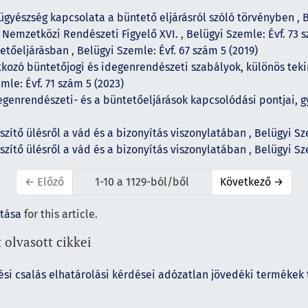
ügyészség kapcsolata a büntető eljárásról szóló törvényben
,
B
,
Nemzetközi Rendészeti Figyelő XVI.
,
Belügyi Szemle: Évf. 73 
tetőeljárásban
,
Belügyi Szemle: Évf. 67 szám 5 (2019)
tkozó büntetőjogi és idegenrendészeti szabályok, különös tek
mle: Évf. 71 szám 5 (2023)
egenrendészeti- és a büntetőeljárások kapcsolódási pontjai, 
zítő ülésről a vád és a bizonyítás viszonylatában
,
Belügyi Sz
zítő ülésről a vád és a bizonyítás viszonylatában
,
Belügyi Sz
←
Előző
1-10 a 1129-ból/ből
Következő
→
ítása
for this article.
 olvasott cikkei
ési csalás elhatárolási kérdései adózatlan jövedéki termékek