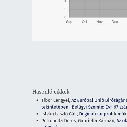
Hasonló cikkek
Tibor Lengyel,
Az Európai Unió Bíróságán
tekintetében
,
Belügyi Szemle: Évf. 67 szá
István László Gál ,
Dogmatikai problémák 
Petronella Deres, Gabriella Kármán,
Az o