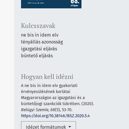
Kulcsszavak
ne bis in idem elv
tényállás azonosság
igazgatási eljárás
büntető eljárás
Hogyan kell idézni
A ne bis in idem elv gyakorlati
érvényesülésének korlátai
Magyarországon az igazgatási és a
büntetőjogi szankciók tükrében. (2020).
Belügyi Szemle
,
68
(5), 53-70.
https://doi.org/10.38146/BSZ.2020.5.4
Idézet formátumok