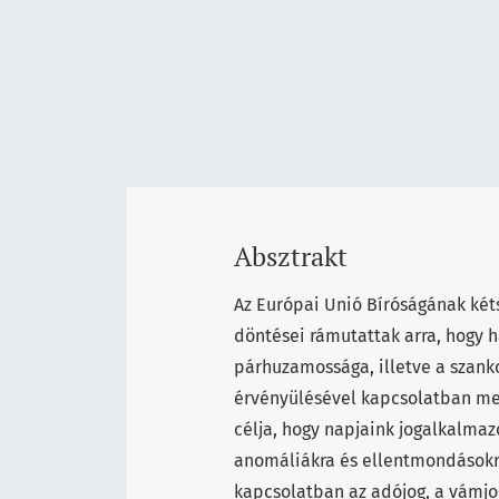
Absztrakt
Az Európai Unió Bíróságának két
döntései rámutattak arra, hogy 
párhuzamossága, illetve a szank
érvényülésével kapcsolatban me
célja, hogy napjaink jogalkalma
anomáliákra és ellentmondásokra
kapcsolatban az adójog, a vámjog