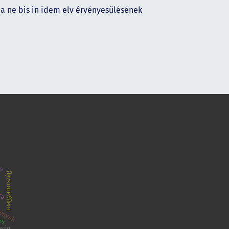
a ne bis in idem elv érvényesülésének
úra
és
magyarország
mények
tés
nság