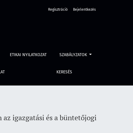
Regisztráció
Bejelentkezés
zankciók tükrében
ETIKAI NYILATKOZAT
SZABÁLYZATOK
LAT
KERESÉS
 az igazgatási és a büntetőjogi