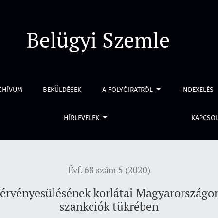
nek korlátai Magyarországon az igazgatási és a büntetőjogi s
Belügyi Szemle
CHÍVUM
BEKÜLDÉSEK
A FOLYÓIRATRÓL
INDEXELÉS
HÍRLEVELEK
KAPCSO
Évf. 68 szám 5 (2020)
i érvényesülésének korlátai Magyarországon
szankciók tükrében