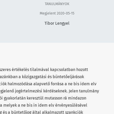
TANULMÁNYOK
Megjelent 2020-05-15
Tibor Lengyel
szeres értékelés tilalmával kapcsolatban hozott
hazánkban a közigazgatási és büntetőeljárások
ciók halmozódása alapvető forrása a ne bis idem elv
gjelenő jogértelmezési kérdéseknek. Jelen tanulmány
zói gyakorlatán keresztül mutasson rá mindazon
 melyek a ne bis in idem elv érvényesülésével
 és a büntetőjog által alkalmazott szankciók