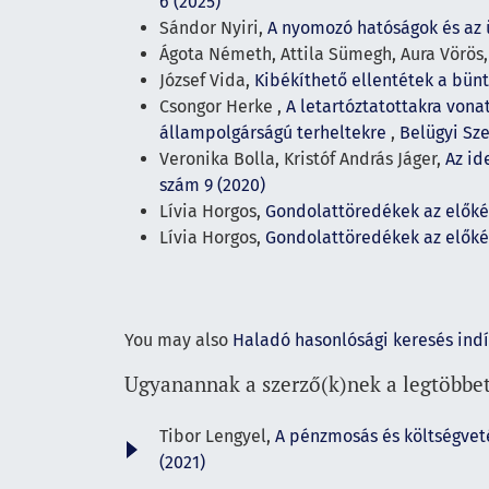
6 (2025)
Sándor Nyiri,
A nyomozó hatóságok és az 
Ágota Németh, Attila Sümegh, Aura Vörös
József Vida,
Kibékíthető ellentétek a bün
Csongor Herke ,
A letartóztatottakra vona
állampolgárságú terheltekre
,
Belügyi Sze
Veronika Bolla, Kristóf András Jáger,
Az id
szám 9 (2020)
Lívia Horgos,
Gondolattöredékek az előkés
Lívia Horgos,
Gondolattöredékek az előkés
You may also
Haladó hasonlósági keresés ind
Ugyanannak a szerző(k)nek a legtöbbet
Tibor Lengyel,
A pénzmosás és költségvet
(2021)