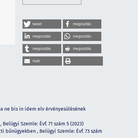
tweet
megosztás
megosztás
megosztás
megosztás
megosztás
mail
a ne bis in idem elv érvényesülésének
n
,
Belügyi Szemle: Évf. 71 szám 5 (2023)
atti bűnügyekben
,
Belügyi Szemle: Évf. 73 szám