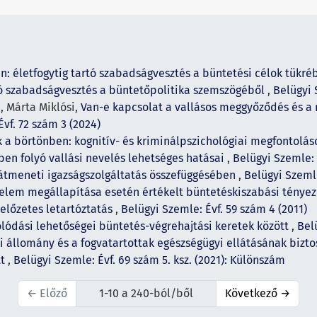
n: életfogytig tartó szabadságvesztés a büntetési célok tükr
rtó szabadságvesztés a büntetőpolitika szemszögéből
,
Belügyi 
, Márta Miklósi,
Van-e kapcsolat a vallásos meggyőződés és a
vf. 72 szám 3 (2024)
k a börtönben: kognitív- és kriminálpszichológiai megfontolá
ben folyó vallási nevelés lehetséges hatásai
,
Belügyi Szemle: 
 átmeneti igazságszolgáltatás összefüggésében
,
Belügyi Szemle
elem megállapítása esetén értékelt büntetéskiszabási ténye
előzetes letartóztatás
,
Belügyi Szemle: Évf. 59 szám 4 (2011)
olódási lehetőségei büntetés-végrehajtási keretek között
,
Bel
i állomány és a fogvatartottak egészségügyi ellátásának bizto
tt
,
Belügyi Szemle: Évf. 69 szám 5. ksz. (2021): Különszám
←
Előző
1-10 a 240-ból/ből
Következő
→