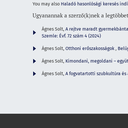
You may also
Haladó hasonlósági keresés ind
Ugyanannak a szerző(k)nek a legtöbbet
Ágnes Solt,
A rejtve maradt gyermekbánta
Szemle: Évf. 72 szám 4 (2024)
Ágnes Solt,
Otthoni erőszakosságok
,
Belüg
Ágnes Solt,
Kimondani, megoldani – együt
Ágnes Solt,
A fogvatartotti szubkultúra és