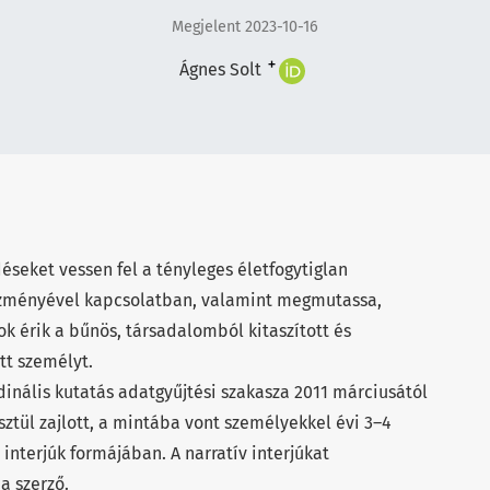
Megjelent 2023-10-16
+
Ágnes Solt
éseket vessen fel a tényleges életfogytiglan
zményével kapcsolatban, valamint megmutassa,
ok érik a bűnös, társadalomból kitaszított és
tt személyt.
udinális kutatás adatgyűjtési szakasza 2011 márciusától
ztül zajlott, a mintába vont személyekkel évi 3–4
interjúk formájában. A narratív interjúkat
a szerző.