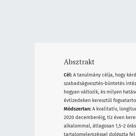
Absztrakt
Cél:
A tanulmány célja, hogy kérd
szabadságvesztés-büntetés inté
hogyan változik, és milyen hatás
évtizedeken keresztül fogvatarto
Módszertan:
A kvalitatív, longit
2020 decemberéig, tíz éven keres
alkalommal, átlagosan 1,5–2 órás 
tartalomelemzéssel dolgozta fel 