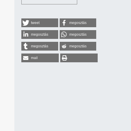
tweet
megosztás
megosztás
megosztás
megosztás
megosztás
mail