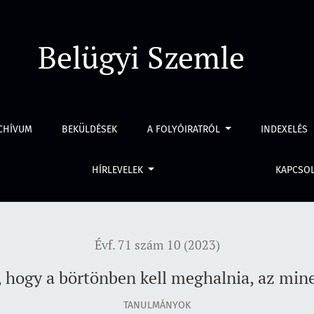
 meghalnia, az minek éljen még éveket?”
Belügyi Szemle
CHÍVUM
BEKÜLDÉSEK
A FOLYÓIRATRÓL
INDEXELÉS
HÍRLEVELEK
KAPCSO
Évf. 71 szám 10 (2023)
i, hogy a börtönben kell meghalnia, az min
TANULMÁNYOK