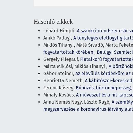
Hasonló cikkek
Lénárd Himpli,
A szankciórendszer csúcsá
Anikó Pallagi,
A tényleges életfogytig ta
Miklós Tihanyi, Máté Sivadó, Márta Fekete
fogvatartottak körében
,
Belügyi Szemle: É
Gergely Fliegauf,
Fiatalkorú fogvatartotta
Márta Miklósi, Miklós Tihanyi ,
A börtönök
Gábor Steiner,
Az elévülés kérdésköre az
Henrietta Németh,
A kábítószer-keresked
Ferenc Kőszeg,
Bűnözés, börtönnépesség, 
Mihály Kovács,
A művészet és a hit kapcs
Anna Nemes Nagy, László Ragó,
A személy
megszervezése a koronavírus-járvány ala