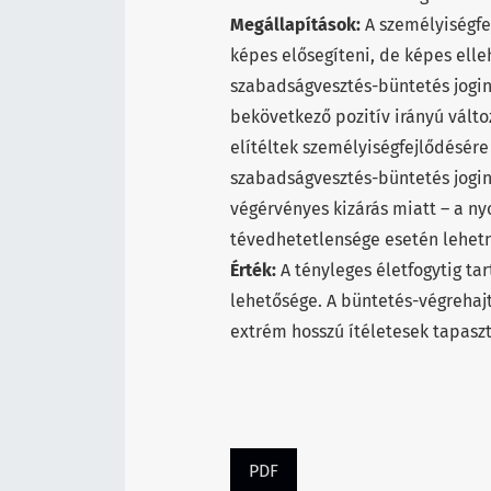
Megállapítások:
A személyiségfe
képes elősegíteni, de képes elleh
szabadságvesztés-büntetés jogin
bekövetkező pozitív irányú válto
elítéltek személyiségfejlődésére 
szabadságvesztés-büntetés jogin
végérvényes kizárás miatt – a n
tévedhetetlensége esetén lehetn
Érték:
A tényleges életfogytig t
lehetősége. A büntetés-végrehaj
extrém hosszú ítéletesek tapasz
PDF