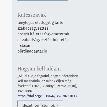
Kulcsszavak
tényleges életfogytig tartó
szabadságvesztés
hosszú ítéletes fogvatartottak
a szabadságvesztés-büntetés
hatásai
börtönadaptáció
Hogyan kell idézni
„Aki el tudja fogadni, hogy a börtönben
kell meghalnia, az minek éljen még
éveket?”. (2023).
Belügyi Szemle
,
71
(10),
1871-1886.
https://doi.org/10.38146/BSZ.2023.10.13
Idézet formátumok