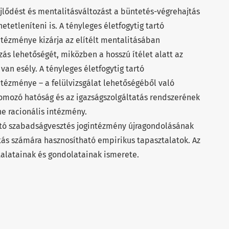
jlődést és mentalitásváltozást a büntetés-végrehajtás
etetleníteni is. A tényleges életfogytig tartó
tézménye kizárja az elítélt mentalitásában
zás lehetőségét, miközben a hosszú ítélet alatt az
van esély. A tényleges életfogytig tartó
tézménye – a felülvizsgálat lehetőségéből való
yomozó hatóság és az igazságszolgáltatás rendszerének
e racionális intézmény.
artó szabadságvesztés jogintézmény újragondolásának
tás számára hasznosítható empirikus tapasztalatok. Az
talatainak és gondolatainak ismerete.