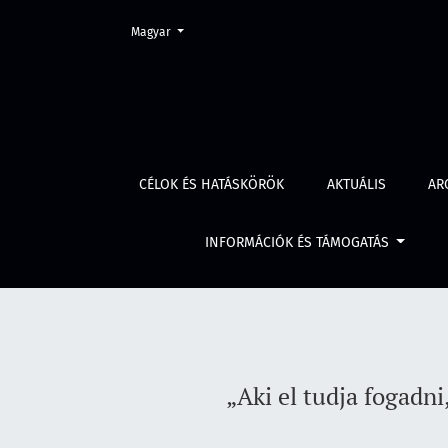
Change the language. The current language is:
Magyar
„Aki el tudja fogadni, hogy a börtönben kell
CÉLOK ÉS HATÁSKÖRÖK
AKTUÁLIS
AR
INFORMÁCIÓK ÉS TÁMOGATÁS
„Aki el tudja fogadn