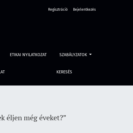
Regisztráció
Bejelentkezés
ETIKAI NYILATKOZAT
SZABÁLYZATOK
LAT
KERESÉS
ek éljen még éveket?”