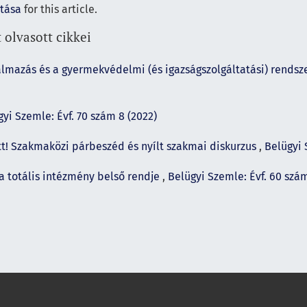
ítása
for this article.
 olvasott cikkei
lmazás és a gyermekvédelmi (és igazságszolgáltatási) rendsz
yi Szemle: Évf. 70 szám 8 (2022)
t! Szakmaközi párbeszéd és nyílt szakmai diskurzus
,
Belügyi 
 a totális intézmény belső rendje
,
Belügyi Szemle: Évf. 60 szám