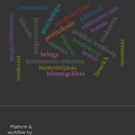
tanulmánykötet
pszichológia
kihívások
oldószeres tinta
informatika
megkülönböztetés
módszerek
bűnözés
magyarország
kutatás
profilalkotás
politikai rendőrség
migráció
konferencia
elemzés
nyomozás
betörő
belügy
limerick
rendészet
kommunista diktatúra
büntetőeljárás
bűnmegelőzés