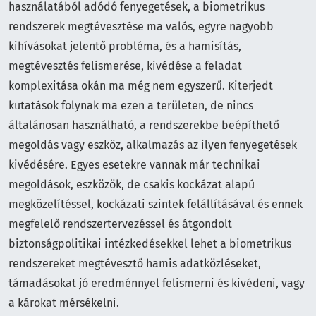
használatából adódó fenyegetések, a biometrikus
rendszerek megtévesztése ma valós, egyre nagyobb
kihívásokat jelentő probléma, és a hamisítás,
megtévesztés felismerése, kivédése a feladat
komplexitása okán ma még nem egyszerű. Kiterjedt
kutatások folynak ma ezen a területen, de nincs
általánosan használható, a rendszerekbe beépíthető
megoldás vagy eszköz, alkalmazás az ilyen fenyegetések
kivédésére. Egyes esetekre vannak már technikai
megoldások, eszközök, de csakis kockázat alapú
megközelítéssel, kockázati szintek felállításával és ennek
megfelelő rendszertervezéssel és átgondolt
biztonságpolitikai intézkedésekkel lehet a biometrikus
rendszereket megtévesztő hamis adatközléseket,
támadásokat jó eredménnyel felismerni és kivédeni, vagy
a károkat mérsékelni.