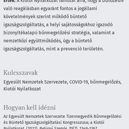
Érték:
A Kiotói Nyilatkozat rámutat arra, hogy a bűnözésre
való reagálásban egyaránt fontos a jogállami
követelmények szerint működő büntető
igazságszolgáltatás, a helyi sajátosságokhoz igazodó
bizonyítékalapú bűnmegelőzési stratégia, valamint a
nemzetközi együttműködés, úgy a büntető
igazságszolgáltatás, mint a prevenció területén.
Kulcsszavak
Egyesült Nemzetek Szervezete
COVID-19
bűnmegelőzés
Kiotói Nyilatkozat
Hogyan kell idézni
Az Egyesült Nemzetek Szervezete Tizennegyedik Bűnmegelőzési
és Büntető Igazságszolgáltatási Kongresszusa; a Kiotói
Nyilatkozat. (2022).
Belügyi Szemle
,
70
(7), 1349-1367.