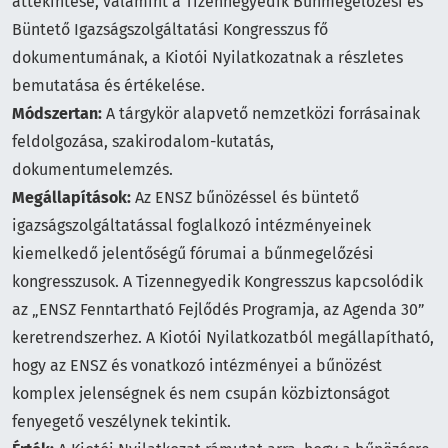
áttekintése, valamint a Tizennegyedik Bűnmegelőzési és
Büntető Igazságszolgáltatási Kongresszus fő
dokumentumának, a Kiotói Nyilatkozatnak a részletes
bemutatása és értékelése.
Módszertan:
A tárgykör alapvető nemzetközi forrásainak
feldolgozása, szakirodalom-kutatás,
dokumentumelemzés.
Megállapítások:
Az ENSZ bűnözéssel és büntető
igazságszolgáltatással foglalkozó intézményeinek
kiemelkedő jelentőségű fórumai a bűnmegelőzési
kongresszusok. A Tizennegyedik Kongresszus kapcsolódik
az „ENSZ Fenntartható Fejlődés Programja, az Agenda 30”
keretrendszerhez. A Kiotói Nyilatkozatból megállapítható,
hogy az ENSZ és vonatkozó intézményei a bűnözést
komplex jelenségnek és nem csupán közbiztonságot
fenyegető veszélynek tekintik.