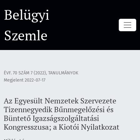
Az Egyesült Nemzetek Szervezete Tizennegyedik Bűnmegelőzés
Belügyi
Szemle
ÉVF. 70 SZÁM 7 (2022)
,
TANULMÁNYOK
Megjelent 2022-07-17
Az Egyesült Nemzetek Szervezete
Tizennegyedik Bűnmegelőzési és
Büntető Igazságszolgáltatási
Kongresszusa; a Kiotói Nyilatkozat